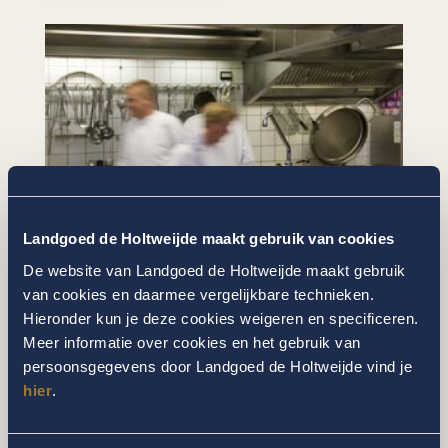
Landgoed de Holtweijde maakt gebruik van cookies
De website van Landgoed de Holtweijde maakt gebruik
van cookies en daarmee vergelijkbare technieken.
Hieronder kun je deze cookies weigeren en specificeren.
OP DE HOOGTE BLIJVEN VAN
Meer informatie over cookies en het gebruik van
HET LAATSTE NIEUWS?
persoonsgegevens door Landgoed de Holtweijde vind je
hier
.
Schrijf je dan hieronder in voor onze
nieuwsbrief en ontvang aanbiedingen, tips en
het laatste nieuws!