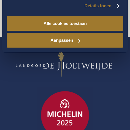
Details tonen
[vfb id=1]
Alle cookies toestaan
Aanpassen