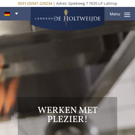
0031-(0)541-229234
| Adres: Spiekweg 7 7635 LP Lattrop
Menu
WERKEN MET
PLEZIER!