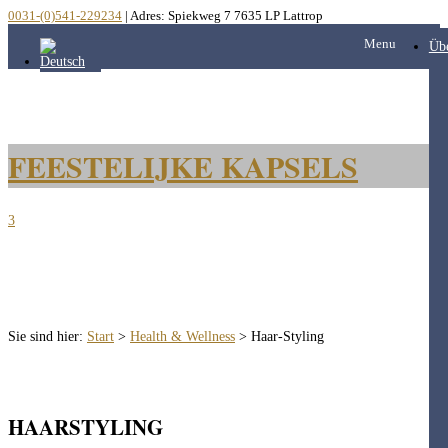
0031-(0)541-229234
| Adres: Spiekweg 7 7635 LP Lattrop
Menu
Üb
FEESTELIJKE KAPSELS
3
Sie sind hier:
Start
>
Health & Wellness
>
Haar-Styling
HAARSTYLING