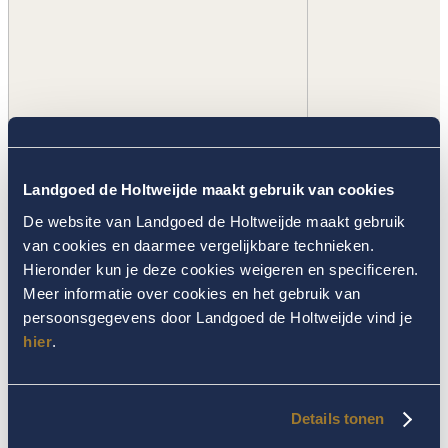
HASTENS SUITES
Landgoed de Holtweijde maakt gebruik van cookies
De website van Landgoed de Holtweijde maakt gebruik
De Hästens suites hebben riante badkamers met zowel een inloopdouche als
een ligbad. Luxe badproducten liggen voor u klaar, evenals badjassen en
van cookies en daarmee vergelijkbare technieken.
slofjes.
Geniet vanaf uw privé terras van het Twentse landschap.
Hieronder kun je deze cookies weigeren en specificeren.
RESERVEER
Meer informatie over cookies en het gebruik van
MEER INFO
persoonsgegevens door Landgoed de Holtweijde vind je
hier
.
SCHOTSE SUITES
De Schotse Royal Suites zijn volledig in stijl ingericht. Het Schotse thema
Details tonen
vindt u terug in alles! De slaapkamer en woonkamer zijn gescheiden van
elkaar middels en-suite-deuren. De inloopkast biedt u voldoende ruimte