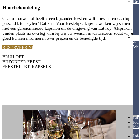
Res
Haarbehandeling
Gaat u trouwen of heeft u
een bijzonder feest en wilt u uw haren daarbij
passend laten stylen? Dat kan. Voor feestelijke kapsels werken wij samen
met een gerenommeerd kapsalon uit de omgeving van Lattrop. Afspraken
vinden plaats na overleg waarbij wij uw wensen inventariseren zodat wij u
Hea
goed kunnen informeren over prijzen en de benodigde tijd.
&
Wel
RESERVEER NU
BRUILOFT
BIJZONDER FEEST
FEESTELIJKE KAPSELS
Ein
Ko
Fes
Inf