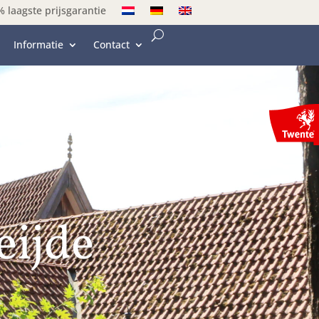
 laagste prijsgarantie
Informatie
Contact
eijde