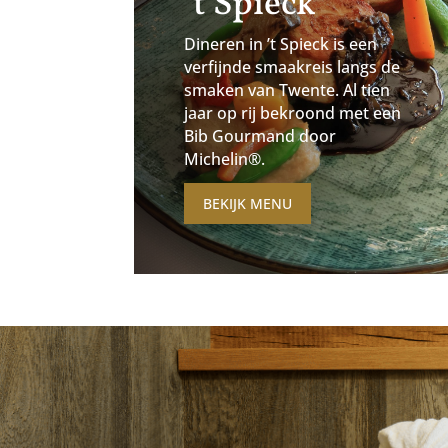
’t Spieck
Dineren in ’t Spieck is een
verfijnde smaakreis langs de
smaken van Twente. Al tien
jaar op rij bekroond met een
Bib Gourmand door
Michelin®.
BEKIJK MENU