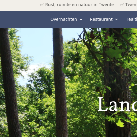
✅ Rust, ruimte en natuur in Twente
✅ Twent
Overnachten
Restaurant
Healt
Land