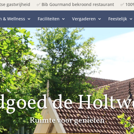
se gastvrijheid
✅ Bib Gourmand bekroond restaurant
✅ 100%
h & Wellness
Faciliteiten
Vergaderen
Feestelijk
goed de Holtw
Ruimte voor genieten