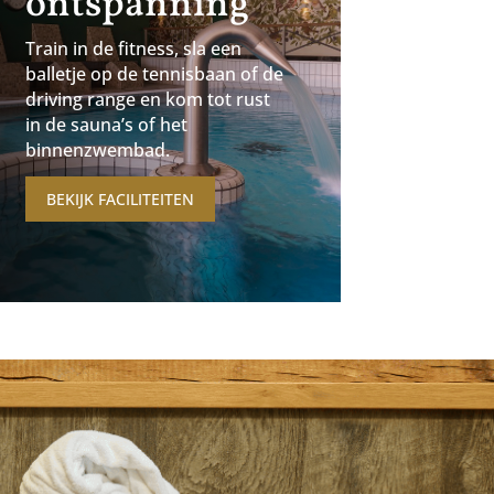
ontspanning
Train in de fitness, sla een
balletje op de tennisbaan of de
driving range en kom tot rust
in de sauna’s of het
binnenzwembad.
BEKIJK FACILITEITEN